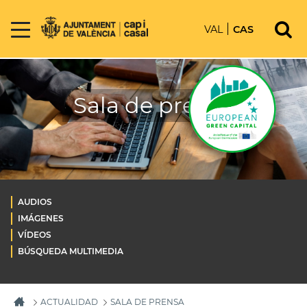
VAL
CAS
Sala de prensa
AUDIOS
IMÁGENES
VÍDEOS
BÚSQUEDA MULTIMEDIA
ACTUALIDAD
SALA DE PRENSA