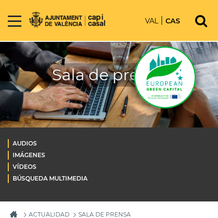
VAL
CAS
Sala de prensa
AUDIOS
IMÁGENES
VÍDEOS
BÚSQUEDA MULTIMEDIA
ACTUALIDAD
SALA DE PRENSA