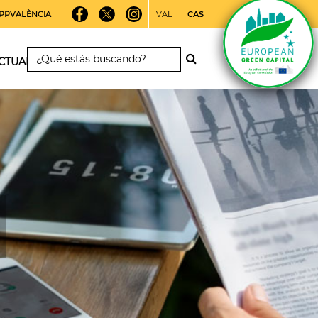
PPVALÈNCIA
VAL
CAS
CTUALIDAD