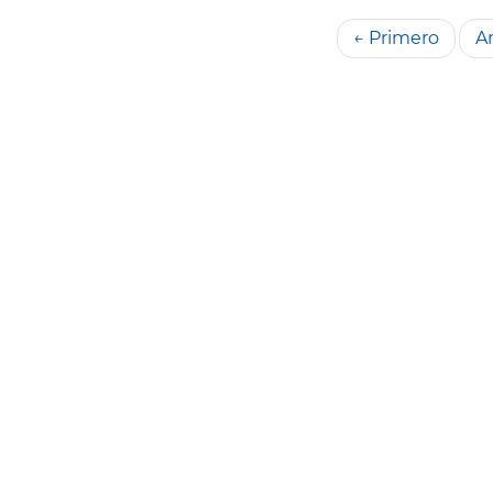
← Primero
An