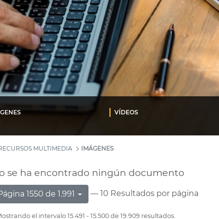
ÁGENES
VÍDEOS
RECURSOS MULTIMEDIA
IMÁGENES
o se ha encontrado ningún documento
— 10 Resultados por página
Página 1550 de 1.991
ostrando el intervalo 15.491 - 15.500 de 19.909 resultados.