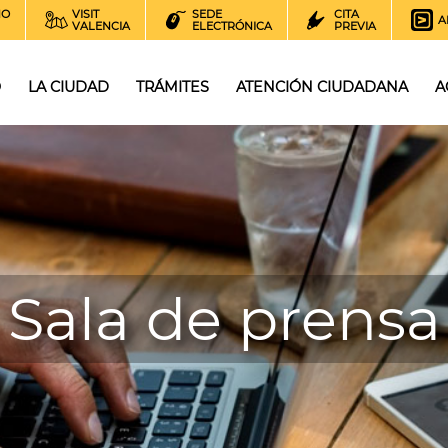
NO
VISIT
SEDE
CITA
A
VALENCIA
ELECTRÓNICA
PREVIA
O
LA CIUDAD
TRÁMITES
ATENCIÓN CIUDADANA
A
Sala de prensa