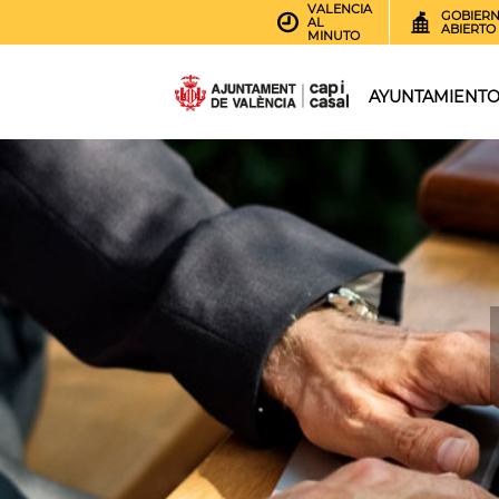
VALENCIA
GOBIER
AL
ABIERTO
MINUTO
AYUNTAMIENT