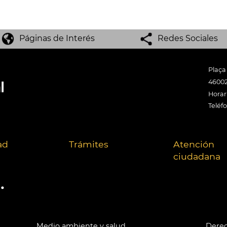
Páginas de Interés
Redes Sociales
Plaça
46002
Horari
Teléf
ad
Trámites
Atención
ciudadana
.
Medio ambiente y salud
Derec