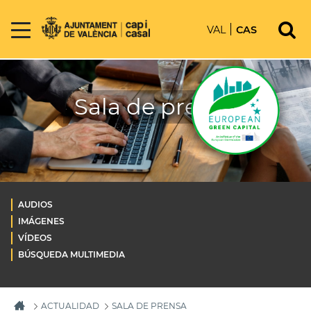
VAL
CAS
Sala de prensa
AUDIOS
IMÁGENES
VÍDEOS
BÚSQUEDA MULTIMEDIA
ACTUALIDAD
SALA DE PRENSA