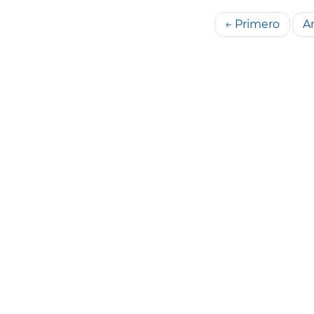
← Primero
An