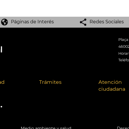
Páginas de Interés
Redes Sociales
Plaça
46002
Horari
Teléf
ad
Trámites
Atención
ciudadana
.
Medio ambiente y salud
Derec