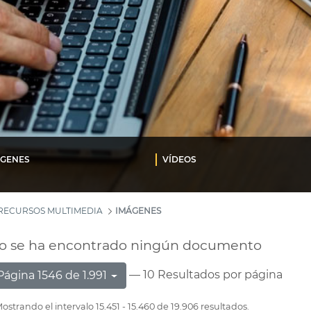
ÁGENES
VÍDEOS
RECURSOS MULTIMEDIA
IMÁGENES
o se ha encontrado ningún documento
— 10 Resultados por página
Página 1546 de 1.991
ostrando el intervalo 15.451 - 15.460 de 19.906 resultados.