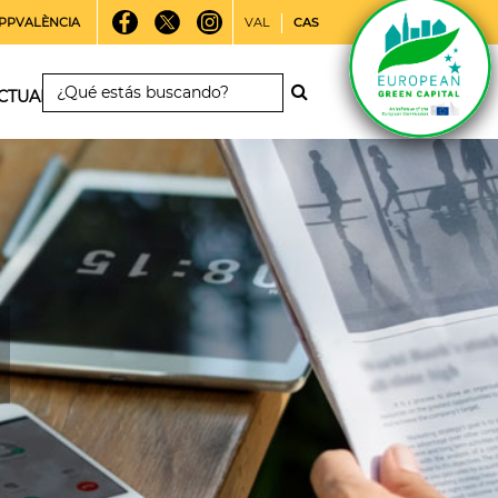
PPVALÈNCIA
VAL
CAS
CTUALIDAD