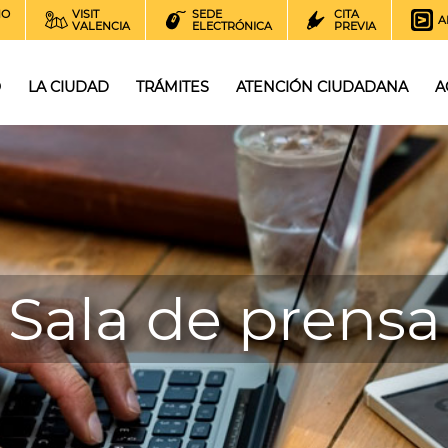
NO
VISIT
SEDE
CITA
A
VALENCIA
ELECTRÓNICA
PREVIA
O
LA CIUDAD
TRÁMITES
ATENCIÓN CIUDADANA
A
Sala de prensa