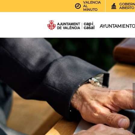
VALENCIA
GOBIER
AL
ABIERTO
MINUTO
AYUNTAMIENT