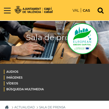
VAL
CAS
Sala de prensa
AUDIOS
IMÁGENES
VÍDEOS
BÚSQUEDA MULTIMEDIA
ACTUALIDAD
SALA DE PRENSA