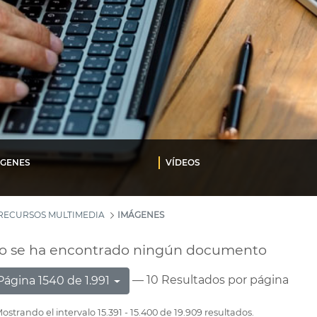
ÁGENES
VÍDEOS
RECURSOS MULTIMEDIA
IMÁGENES
o se ha encontrado ningún documento
— 10 Resultados por página
Página 1540 de 1.991
ostrando el intervalo 15.391 - 15.400 de 19.909 resultados.