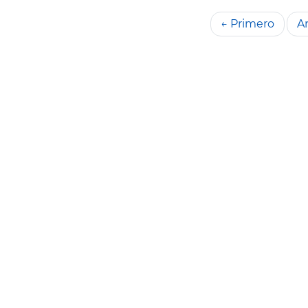
← Primero
An