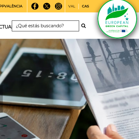
PPVALÈNCIA
VAL
CAS
CTUALIDAD