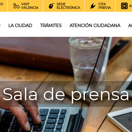
NO
VISIT
SEDE
CITA
A
VALENCIA
ELECTRÓNICA
PREVIA
O
LA CIUDAD
TRÁMITES
ATENCIÓN CIUDADANA
A
Sala de prensa