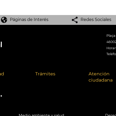
Páginas de Interés
Redes Sociales
Plaça
46002
Horari
Teléf
ad
Trámites
Atención
ciudadana
.
Medio ambiente y salud
Derec