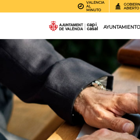
VALENCIA
GOBIER
AL
ABIERTO
MINUTO
AYUNTAMIENT