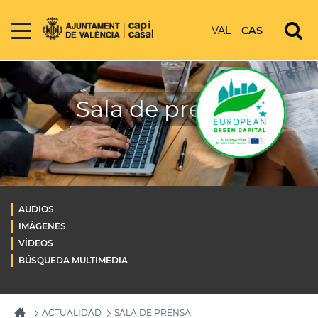
VAL
CAS
Sala de prensa
AUDIOS
IMÁGENES
VÍDEOS
BÚSQUEDA MULTIMEDIA
ACTUALIDAD
SALA DE PRENSA