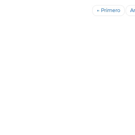
← Primero
An