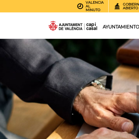
VALENCIA
GOBIER
AL
ABIERTO
MINUTO
AYUNTAMIENT