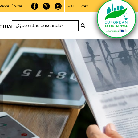
PPVALÈNCIA
VAL
CAS
CTUALIDAD