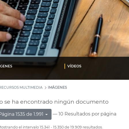
ÁGENES
VÍDEOS
RECURSOS MULTIMEDIA
IMÁGENES
o se ha encontrado ningún documento
— 10 Resultados por página
Página 1535 de 1.991
ostrando el intervalo 15.341 - 15.350 de 19.909 resultados.