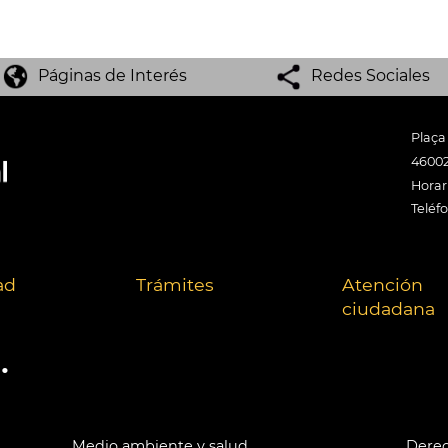
Páginas de Interés
Redes Sociales
Plaça
46002
Horari
Teléf
ad
Trámites
Atención
ciudadana
.
Medio ambiente y salud
Derec