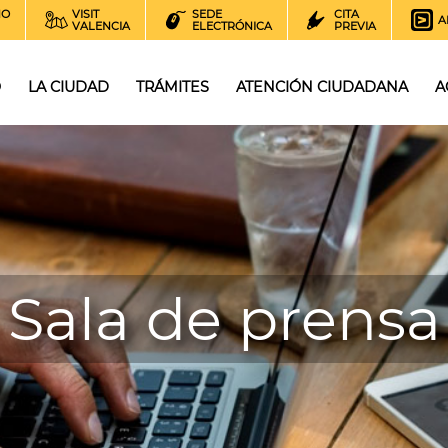
NO
VISIT
SEDE
CITA
A
VALENCIA
ELECTRÓNICA
PREVIA
O
LA CIUDAD
TRÁMITES
ATENCIÓN CIUDADANA
A
Sala de prensa