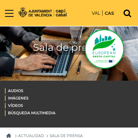
VAL
CAS
Sala de prensa
AUDIOS
IMÁGENES
VÍDEOS
BÚSQUEDA MULTIMEDIA
ACTUALIDAD
SALA DE PRENSA