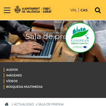
VAL
CAS
Sala de prensa
AUDIOS
IMÁGENES
VÍDEOS
BÚSQUEDA MULTIMEDIA
ACTUALIDAD
SALA DE PRENSA