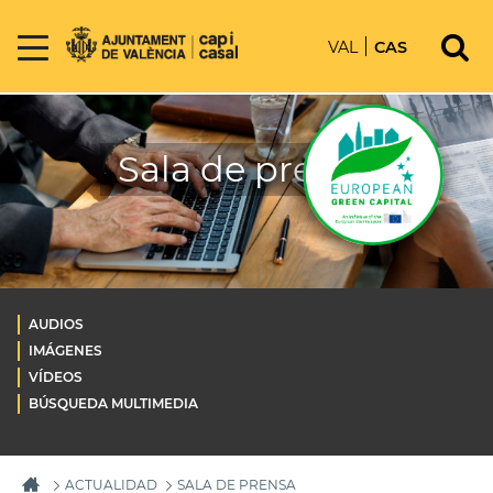
VAL
CAS
Sala de prensa
AUDIOS
IMÁGENES
VÍDEOS
BÚSQUEDA MULTIMEDIA
ACTUALIDAD
SALA DE PRENSA