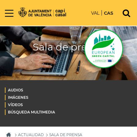
VAL
CAS
Sala de prensa
AUDIOS
IMÁGENES
VÍDEOS
BÚSQUEDA MULTIMEDIA
ACTUALIDAD
SALA DE PRENSA