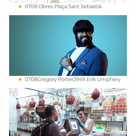
0708 Obres Plaça Sant Sebastià
0708Gregory Porter2949 Erik Umphery