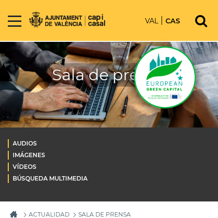
VAL
CAS
Sala de prensa
AUDIOS
IMÁGENES
VÍDEOS
BÚSQUEDA MULTIMEDIA
ACTUALIDAD
SALA DE PRENSA