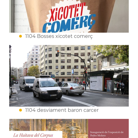
1104 Bosses xicotet comerç
1104 desviament baron carcer