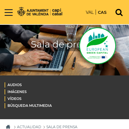
VAL
CAS
Sala de prensa
AUDIOS
IMÁGENES
VÍDEOS
BÚSQUEDA MULTIMEDIA
ACTUALIDAD
SALA DE PRENSA