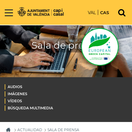
VAL
CAS
Sala de prensa
AUDIOS
IMÁGENES
VÍDEOS
BÚSQUEDA MULTIMEDIA
ACTUALIDAD
SALA DE PRENSA