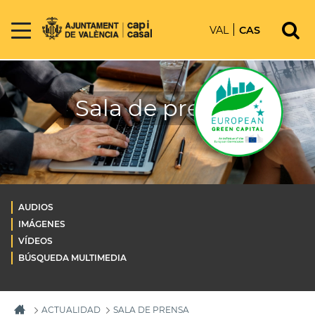
VAL
CAS
Sala de prensa
AUDIOS
IMÁGENES
VÍDEOS
BÚSQUEDA MULTIMEDIA
ACTUALIDAD
SALA DE PRENSA