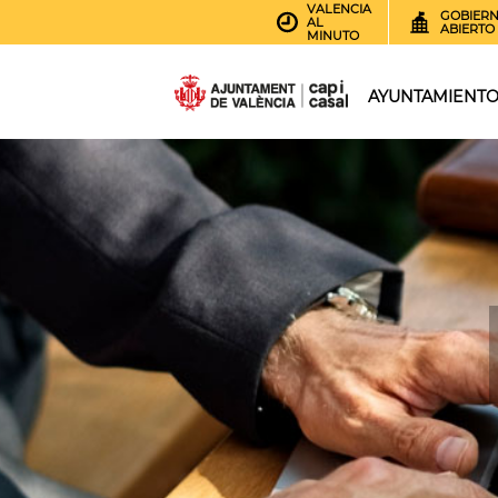
VALENCIA
GOBIER
AL
ABIERTO
MINUTO
AYUNTAMIENT