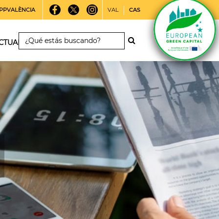
PPVALÈNCIA
VAL
CAS
CTUALIDAD