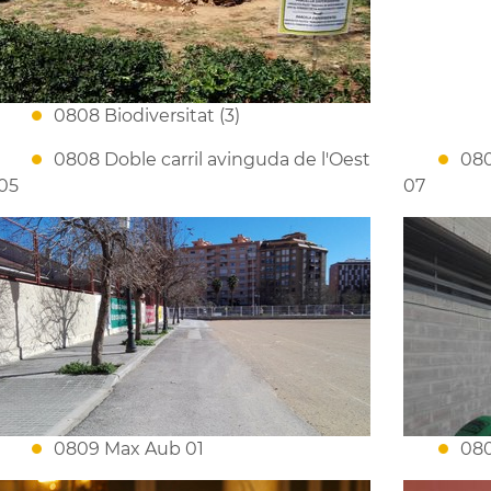
0808 Biodiversitat (3)
0808 Doble carril avinguda de l'Oest
080
05
07
0809 Max Aub 01
080