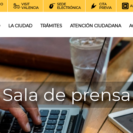
NO
VISIT
SEDE
CITA
A
VALENCIA
ELECTRÓNICA
PREVIA
O
LA CIUDAD
TRÁMITES
ATENCIÓN CIUDADANA
A
Sala de prensa