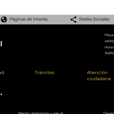
Páginas de Interés
Redes Sociales
Plaça
46002
Horari
Teléf
ad
Trámites
Atención
ciudadana
.
Medio ambiente y salud
Derec