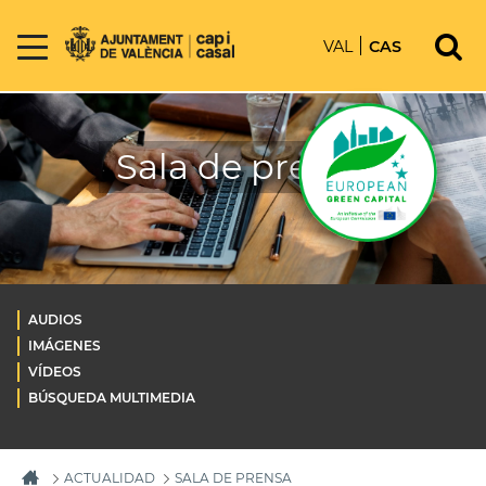
VAL
CAS
Sala de prensa
AUDIOS
IMÁGENES
VÍDEOS
BÚSQUEDA MULTIMEDIA
ACTUALIDAD
SALA DE PRENSA