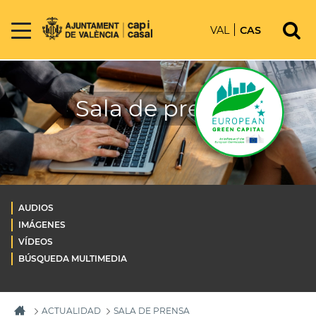
VAL
CAS
Sala de prensa
AUDIOS
IMÁGENES
VÍDEOS
BÚSQUEDA MULTIMEDIA
ACTUALIDAD
SALA DE PRENSA