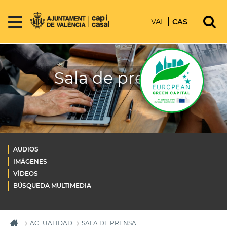
VAL
CAS
Sala de prensa
AUDIOS
IMÁGENES
VÍDEOS
BÚSQUEDA MULTIMEDIA
ACTUALIDAD
SALA DE PRENSA