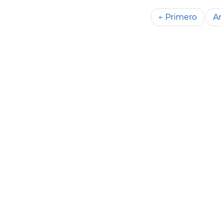
← Primero
An