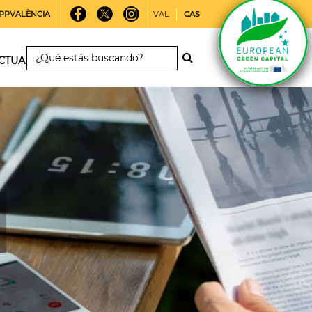
PPVALÈNCIA
VAL
CAS
CTUALIDAD