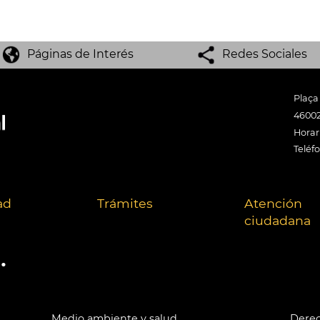
Páginas de Interés
Redes Sociales
Plaça
46002
Horari
Teléf
ad
Trámites
Atención
ciudadana
.
Medio ambiente y salud
Derec