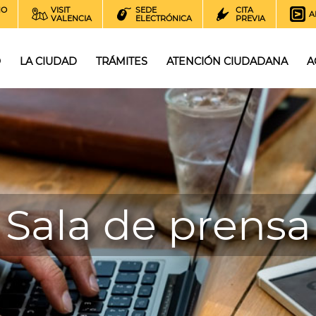
NO
VISIT
SEDE
CITA
A
VALENCIA
ELECTRÓNICA
PREVIA
O
LA CIUDAD
TRÁMITES
ATENCIÓN CIUDADANA
A
Sala de prensa