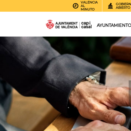
VALENCIA
GOBIER
AL
ABIERTO
MINUTO
AYUNTAMIENT