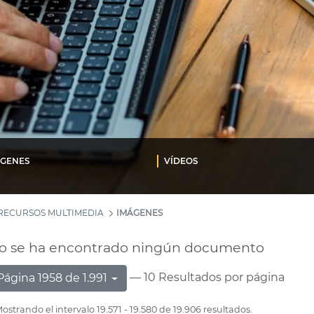
ÁGENES
VÍDEOS
RECURSOS MULTIMEDIA
IMÁGENES
o se ha encontrado ningún documento
— 10 Resultados por página
Página 1958 de 1.991
ostrando el intervalo 19.571 - 19.580 de 19.906 resultados.