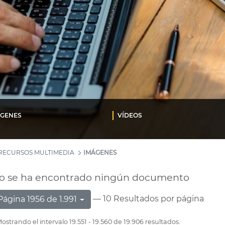
ÁGENES
VÍDEOS
RECURSOS MULTIMEDIA
IMÁGENES
o se ha encontrado ningún documento
— 10 Resultados por página
Página 1956 de 1.991
ostrando el intervalo 19.551 - 19.560 de 19.906 resultados.