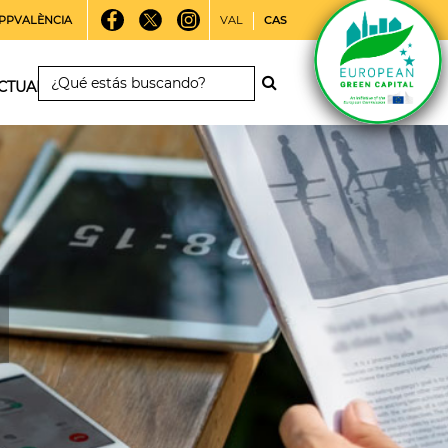
PPVALÈNCIA
VAL
CAS
CTUALIDAD