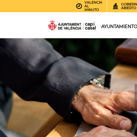
VALENCIA
GOBIER
AL
ABIERTO
MINUTO
AYUNTAMIENT