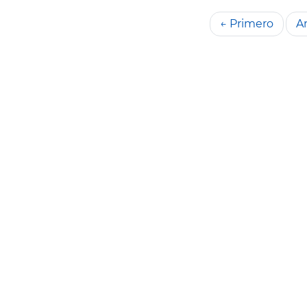
← Primero
An