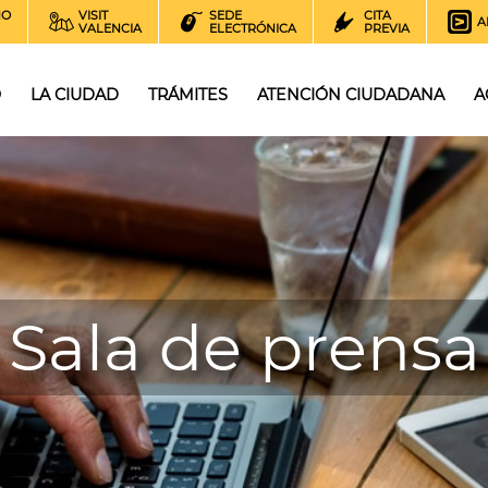
NO
VISIT
SEDE
CITA
A
VALENCIA
ELECTRÓNICA
PREVIA
O
LA CIUDAD
TRÁMITES
ATENCIÓN CIUDADANA
A
Sala de prensa