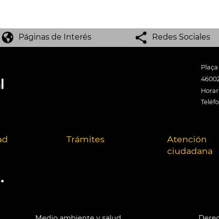
Páginas de Interés
Redes Sociales
Plaça
46002
Horari
Teléf
ad
Trámites
Atención
ciudadana
.
Medio ambiente y salud
Derec