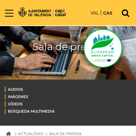
VAL
CAS
Sala de prensa
AUDIOS
IMÁGENES
VÍDEOS
BÚSQUEDA MULTIMEDIA
ACTUALIDAD
SALA DE PRENSA