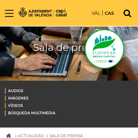
VAL
CAS
Sala de prensa
AUDIOS
IMÁGENES
VÍDEOS
BÚSQUEDA MULTIMEDIA
ACTUALIDAD
SALA DE PRENSA