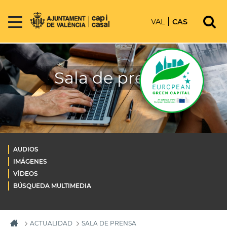
VAL
CAS
Sala de prensa
AUDIOS
IMÁGENES
VÍDEOS
BÚSQUEDA MULTIMEDIA
ACTUALIDAD
SALA DE PRENSA