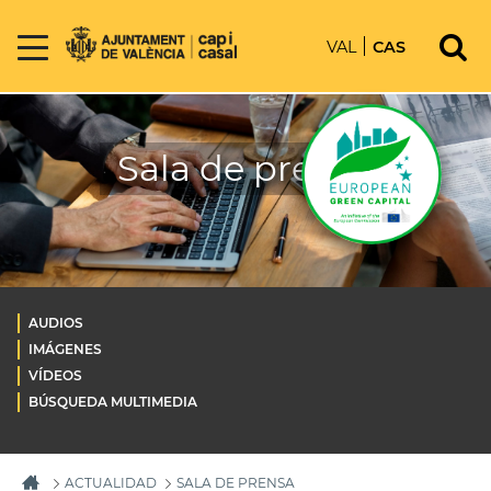
VAL
CAS
Sala de prensa
AUDIOS
IMÁGENES
VÍDEOS
BÚSQUEDA MULTIMEDIA
ACTUALIDAD
SALA DE PRENSA