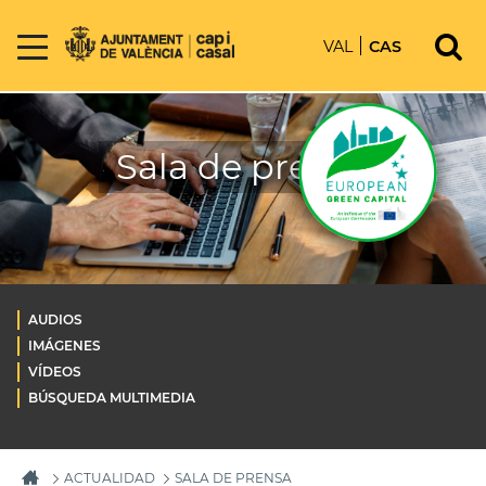
VAL
CAS
Sala de prensa
AUDIOS
IMÁGENES
VÍDEOS
BÚSQUEDA MULTIMEDIA
ACTUALIDAD
SALA DE PRENSA