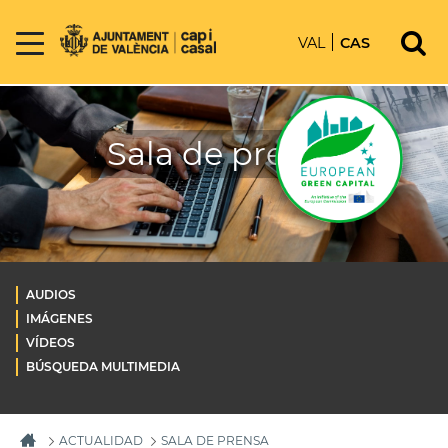
VAL
CAS
Sala de prensa
AUDIOS
IMÁGENES
VÍDEOS
BÚSQUEDA MULTIMEDIA
ACTUALIDAD
SALA DE PRENSA