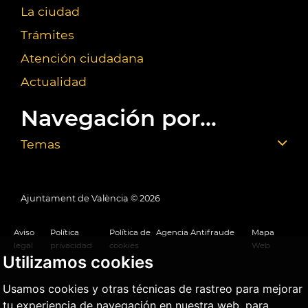
La ciudad
Trámites
Atención ciudadana
Actualidad
Navegación por...
Temas
Ajuntament de València ©
2026
Aviso
Política
Política de
Agencia Antifraude
Mapa
legal
privacidad
cookies
Web
Utilizamos cookies
Usamos cookies y otras técnicas de rastreo para mejorar
tu experiencia de navegación en nuestra web, para