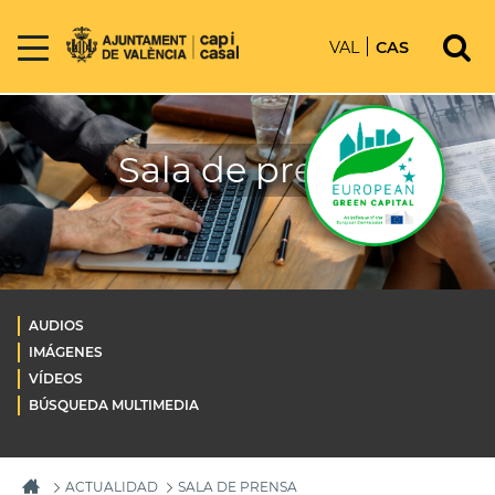
VAL
CAS
Sala de prensa
AUDIOS
IMÁGENES
VÍDEOS
BÚSQUEDA MULTIMEDIA
ACTUALIDAD
SALA DE PRENSA