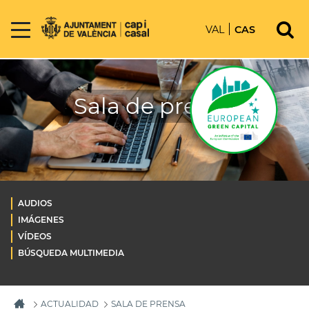
VAL
CAS
Sala de prensa
AUDIOS
IMÁGENES
VÍDEOS
BÚSQUEDA MULTIMEDIA
ACTUALIDAD
SALA DE PRENSA