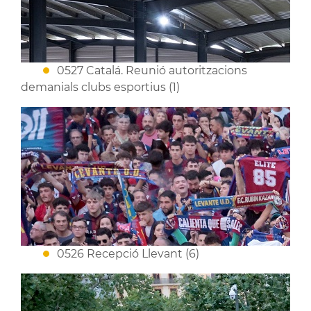
0527 Catalá. Reunió autoritzacions
demanials clubs esportius (1)
0526 Recepció Llevant (6)