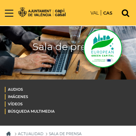
VAL
CAS
Sala de prensa
AUDIOS
IMÁGENES
VÍDEOS
BÚSQUEDA MULTIMEDIA
ACTUALIDAD
SALA DE PRENSA