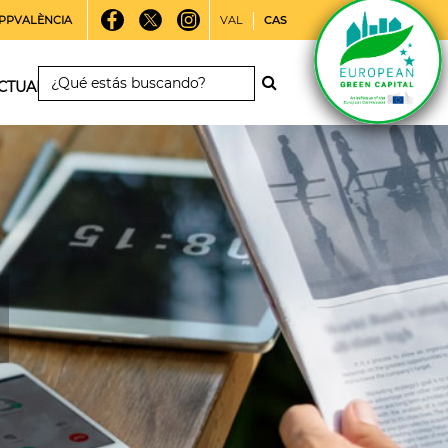
PPVALÈNCIA
VAL
CAS
CTUALIDAD