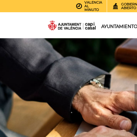
VALENCIA
GOBIER
AL
ABIERTO
MINUTO
AYUNTAMIENT