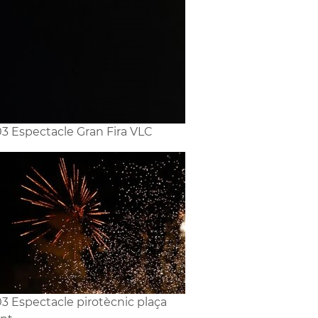
3 Espectacle Gran Fira VLC
3 Espectacle pirotècnic plaça