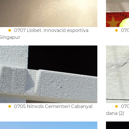
0707 Llobet. Innovació esportiva
070
Singapur
0705 Nínxols Cementeri Cabanyal
070
dana (2)