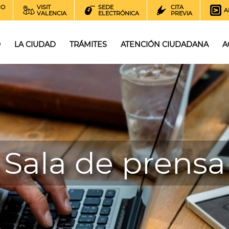
NO
VISIT
SEDE
CITA
A
VALENCIA
ELECTRÓNICA
PREVIA
O
LA CIUDAD
TRÁMITES
ATENCIÓN CIUDADANA
A
Sala de prensa