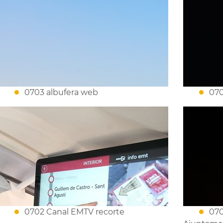
0703 albufera web
070
0702 Canal EMTV recorte
070