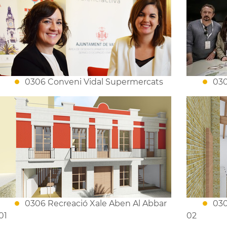
0306 Conveni Vidal Supermercats
030
0306 Recreació Xale Aben Al Abbar
030
01
02