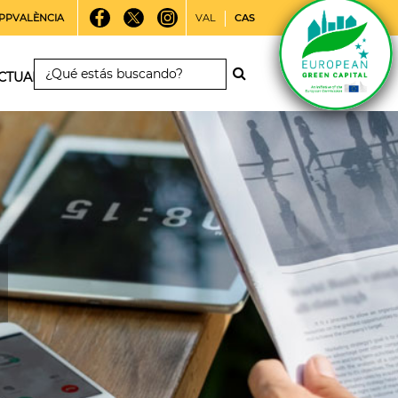
PPVALÈNCIA
VAL
CAS
CTUALIDAD