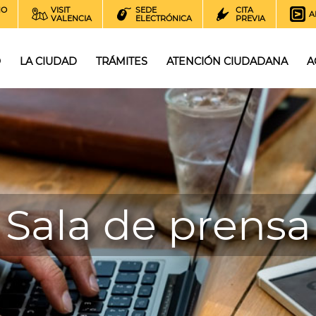
NO
VISIT
SEDE
CITA
A
VALENCIA
ELECTRÓNICA
PREVIA
O
LA CIUDAD
TRÁMITES
ATENCIÓN CIUDADANA
A
Sala de prensa