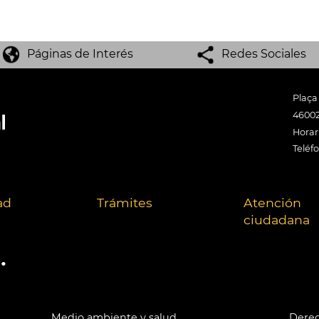
Páginas de Interés
Redes Sociales
Plaça
46002
Horari
Teléf
ad
Trámites
Atención
ciudadana
.
Medio ambiente y salud
Derec