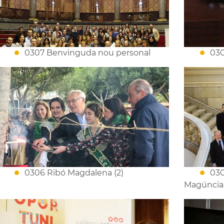
0307 Benvinguda nou personal
030
0306 Ribó Magdalena (2)
030
Magúncia