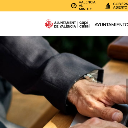
VALENCIA
GOBIER
AL
ABIERTO
MINUTO
AYUNTAMIENT