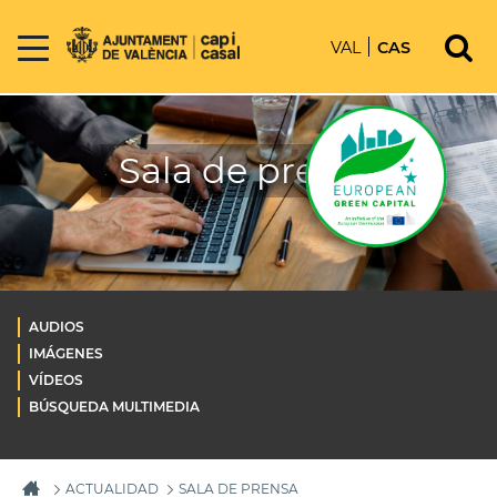
VAL
CAS
Sala de prensa
AUDIOS
IMÁGENES
VÍDEOS
BÚSQUEDA MULTIMEDIA
ACTUALIDAD
SALA DE PRENSA