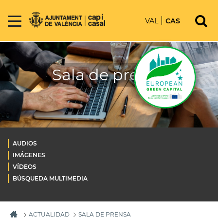
VAL
CAS
Sala de prensa
AUDIOS
IMÁGENES
VÍDEOS
BÚSQUEDA MULTIMEDIA
ACTUALIDAD
SALA DE PRENSA