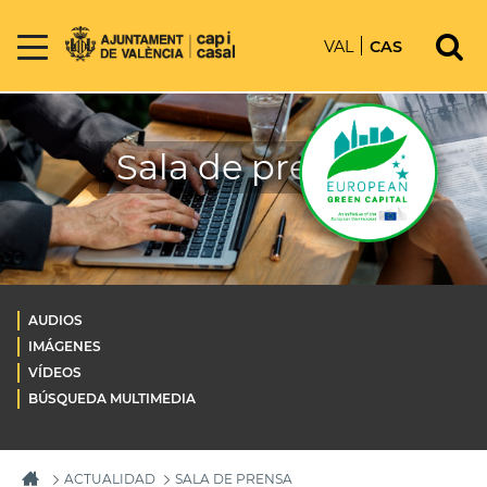
VAL
CAS
Sala de prensa
AUDIOS
IMÁGENES
VÍDEOS
BÚSQUEDA MULTIMEDIA
ACTUALIDAD
SALA DE PRENSA