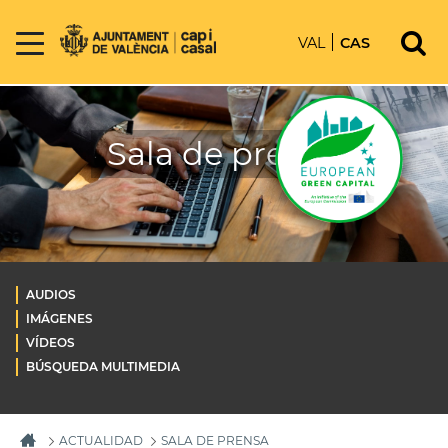
VAL
CAS
Sala de prensa
AUDIOS
IMÁGENES
VÍDEOS
BÚSQUEDA MULTIMEDIA
ACTUALIDAD
SALA DE PRENSA