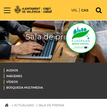
VAL
CAS
Sala de prensa
AUDIOS
IMÁGENES
VÍDEOS
BÚSQUEDA MULTIMEDIA
ACTUALIDAD
SALA DE PRENSA