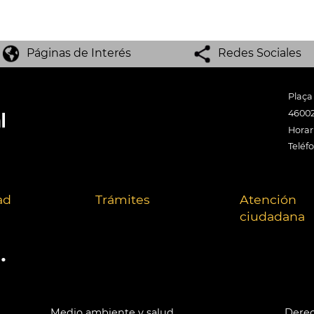
Páginas de Interés
Redes Sociales
Plaça
46002
Horari
Teléf
ad
Trámites
Atención
ciudadana
.
Medio ambiente y salud
Derec