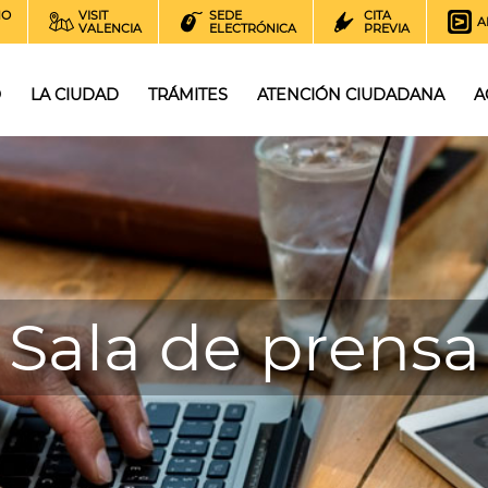
NO
VISIT
SEDE
CITA
A
VALENCIA
ELECTRÓNICA
PREVIA
O
LA CIUDAD
TRÁMITES
ATENCIÓN CIUDADANA
A
Sala de prensa