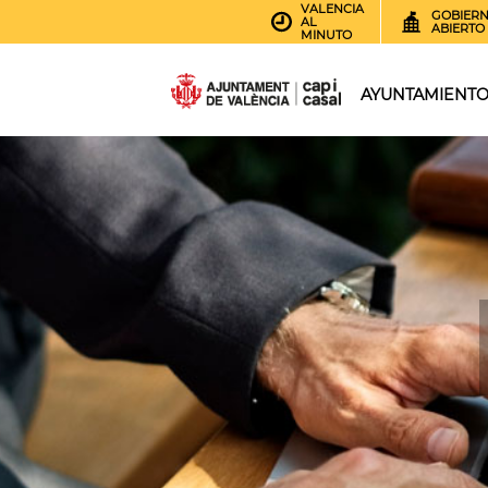
VALENCIA
GOBIER
AL
ABIERTO
MINUTO
AYUNTAMIENT