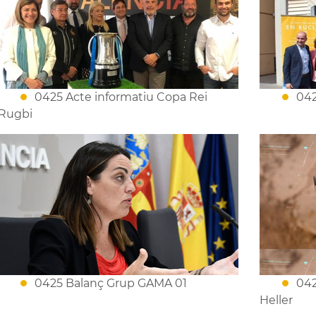
0425 Acte informatiu Copa Rei
042
Rugbi
0425 Balanç Grup GAMA 01
042
Heller