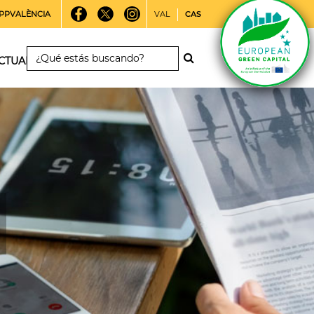
PPVALÈNCIA
VAL
CAS
CTUALIDAD