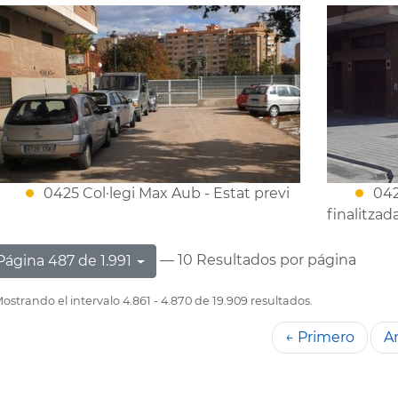
0425 Col·legi Max Aub - Estat previ
042
finalitzad
— 10 Resultados por página
Página 487 de 1.991
ostrando el intervalo 4.861 - 4.870 de 19.909 resultados.
← Primero
An