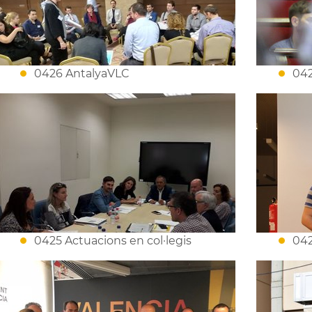
0426 AntalyaVLC
042
0425 Actuacions en col·legis
042