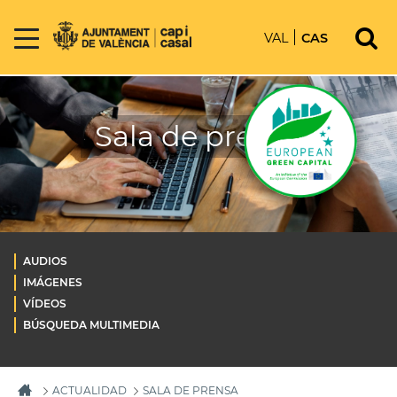
VAL
CAS
Sala de prensa
AUDIOS
IMÁGENES
VÍDEOS
BÚSQUEDA MULTIMEDIA
ACTUALIDAD
SALA DE PRENSA