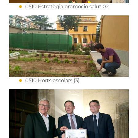
0510 Estratègia promoció salut 02
0510 Horts escolars (3)