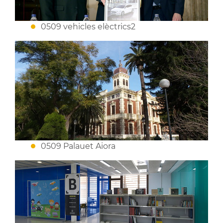
0509 vehicles elèctrics2
0509 Palauet Aiora