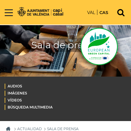
VAL
CAS
Sala de prensa
AUDIOS
IMÁGENES
VÍDEOS
BÚSQUEDA MULTIMEDIA
ACTUALIDAD
SALA DE PRENSA