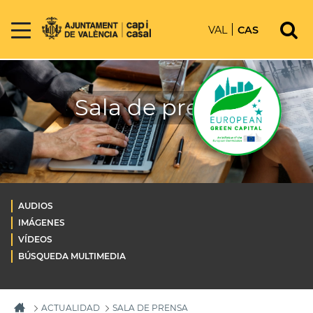
VAL
CAS
Sala de prensa
AUDIOS
IMÁGENES
VÍDEOS
BÚSQUEDA MULTIMEDIA
ACTUALIDAD
SALA DE PRENSA