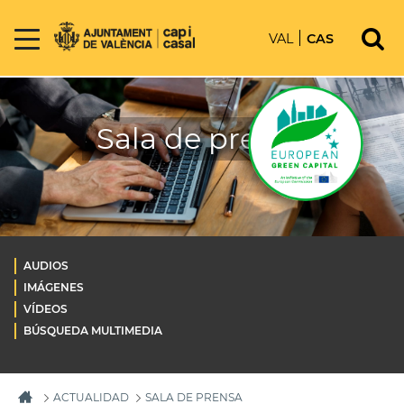
VAL
CAS
Sala de prensa
AUDIOS
IMÁGENES
VÍDEOS
BÚSQUEDA MULTIMEDIA
ACTUALIDAD
SALA DE PRENSA