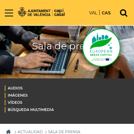
VAL
CAS
Sala de prensa
AUDIOS
IMÁGENES
VÍDEOS
BÚSQUEDA MULTIMEDIA
ACTUALIDAD
SALA DE PRENSA