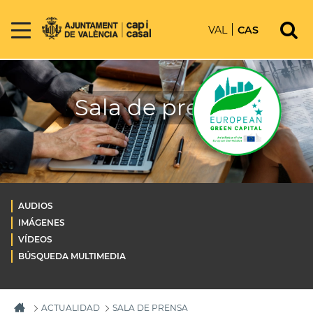
VAL
CAS
Sala de prensa
AUDIOS
IMÁGENES
VÍDEOS
BÚSQUEDA MULTIMEDIA
ACTUALIDAD
SALA DE PRENSA