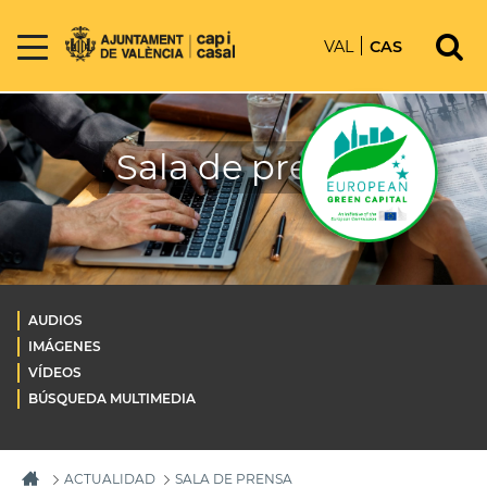
VAL
CAS
Sala de prensa
AUDIOS
IMÁGENES
VÍDEOS
BÚSQUEDA MULTIMEDIA
ACTUALIDAD
SALA DE PRENSA