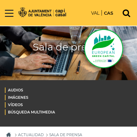
VAL
CAS
Sala de prensa
AUDIOS
IMÁGENES
VÍDEOS
BÚSQUEDA MULTIMEDIA
ACTUALIDAD
SALA DE PRENSA