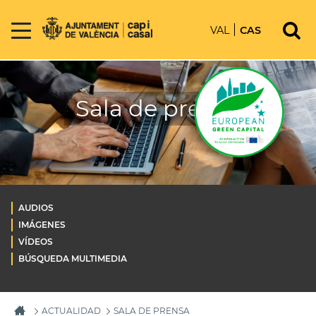
VAL
CAS
Sala de prensa
AUDIOS
IMÁGENES
VÍDEOS
BÚSQUEDA MULTIMEDIA
ACTUALIDAD
SALA DE PRENSA