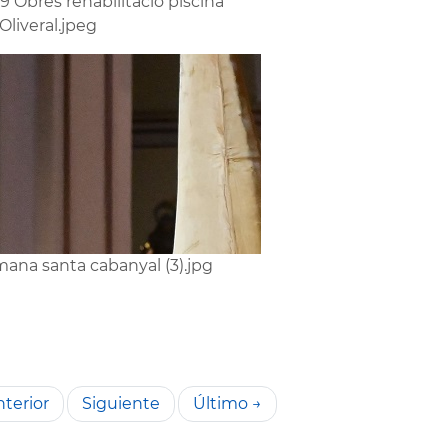
9 Obres rehabilitació piscina
lOliveral.jpeg
ana santa cabanyal (3).jpg
terior
Siguiente
Último →