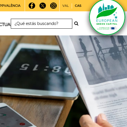
PPVALÈNCIA
VAL
CAS
CTUALIDAD