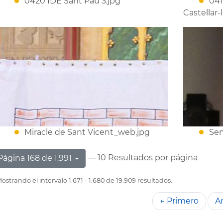
0420 IDE Sant Pau 3.jpg
041
Castellar-
Miracle de Sant Vicent_web.jpg
Sem
— 10 Resultados por página
Página 168 de 1.991
ostrando el intervalo 1.671 - 1.680 de 19.909 resultados.
← Primero
An