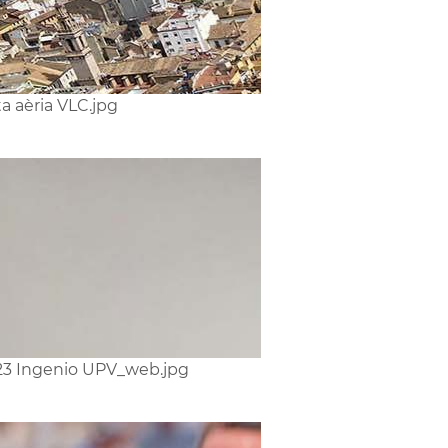
ta aèria VLC.jpg
3 Ingenio UPV_web.jpg