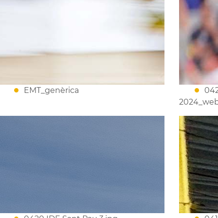
EMT_genèrica
042
2024_web