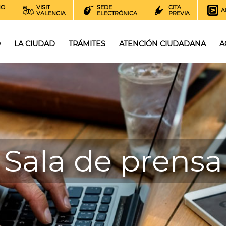
NO
VISIT
SEDE
CITA
A
VALENCIA
ELECTRÓNICA
PREVIA
O
LA CIUDAD
TRÁMITES
ATENCIÓN CIUDADANA
A
Sala de prensa