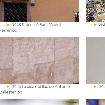
0423 Processó Sant Vicent
Vis
Ferrer.jpg
0423 La xica del llac de Antonio
042
Ballester.jpg