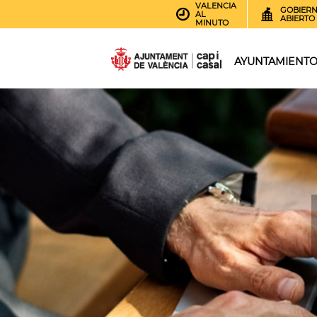
VALENCIA
GOBIER
AL
ABIERTO
MINUTO
AYUNTAMIENT